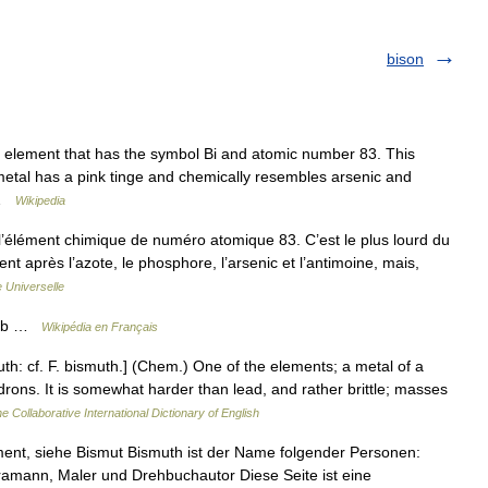
bison
element that has the symbol Bi and atomic number 83. This
or metal has a pink tinge and chemically resembles arsenic and
… …
Wikipedia
l’élément chimique de numéro atomique 83. C’est le plus lourd du
ient après l’azote, le phosphore, l’arsenic et l’antimoine, mais,
 Universelle
 Sb …
Wikipédia en Français
th: cf. F. bismuth.] (Chem.) One of the elements; a metal of a
edrons. It is somewhat harder than lead, and rather brittle; masses
e Collaborative International Dictionary of English
ent, siehe Bismut Bismuth ist der Name folgender Personen:
ramann, Maler und Drehbuchautor Diese Seite ist eine