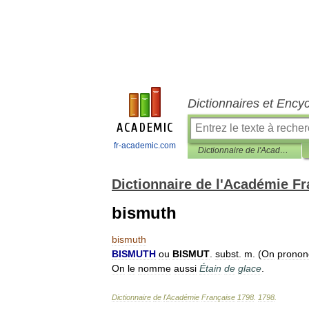
Dictionnaires et Ency
fr-academic.com
Dictionnaire de l'Académie Française 1798
Dictionnaire de l'Académie F
bismuth
bismuth
BISMUTH
ou
BISMUT
.
subst
.
m
. (
On
pronon
On
le
nomme
aussi
Étain
de
glace
.
Dictionnaire
de
l
'
Académie
Française
1798
.
1798
.