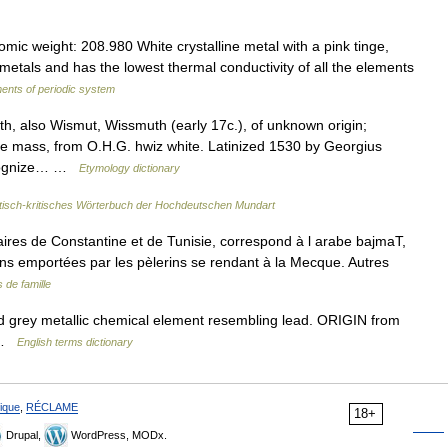
ic weight: 208.980 White crystalline metal with a pink tinge,
metals and has the lowest thermal conductivity of all the elements
ents of periodic system
, also Wismut, Wissmuth (early 17c.), of unknown origin;
te mass, from O.H.G. hwiz white. Latinized 1530 by Georgius
recognize… …
Etymology dictionary
sch-kritisches Wörterbuch der Hochdeutschen Mundart
aires de Constantine et de Tunisie, correspond à l arabe bajmaT,
ons emportées par les pèlerins se rendant à la Mecque. Autres
de famille
d grey metallic chemical element resembling lead. ORIGIN from
t …
English terms dictionary
ique
,
RÉCLAME
18+
Drupal,
WordPress, MODx.