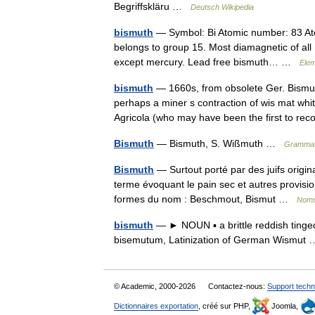
Begriffskläru …
Deutsch Wikipedia
bismuth
— Symbol: Bi Atomic number: 83 Atom
belongs to group 15. Most diamagnetic of all 
except mercury. Lead free bismuth… …
Elem
bismuth
— 1660s, from obsolete Ger. Bismuth
perhaps a miner s contraction of wis mat whi
Agricola (who may have been the first to 
Bismuth
— Bismuth, S. Wißmuth …
Grammati
Bismuth
— Surtout porté par des juifs origin
terme évoquant le pain sec et autres provisi
formes du nom : Beschmout, Bismut …
Noms 
bismuth
— ► NOUN ▪ a brittle reddish tinge
bisemutum, Latinization of German Wismu
© Academic, 2000-2026
Contactez-nous:
Support techn
Dictionnaires exportation
, créé sur PHP,
Joomla,