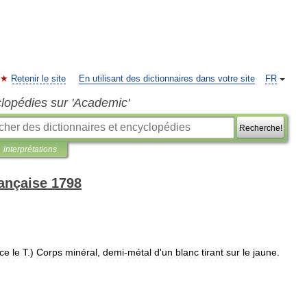
Retenir le site
En utilisant des dictionnaires dans votre site
FR
clopédies sur 'Academic'
Recherche!
interprétations
rançaise 1798
ce
le
T
.)
Corps
minéral
,
demi
-
métal
d
'
un
blanc
tirant
sur
le
jaune
.